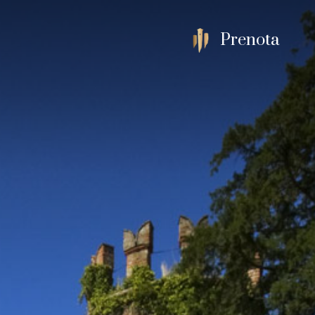
Prenota