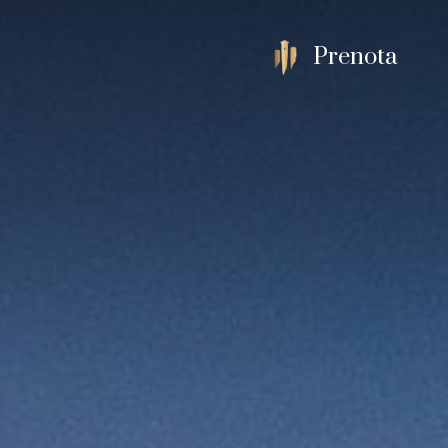
Prenota