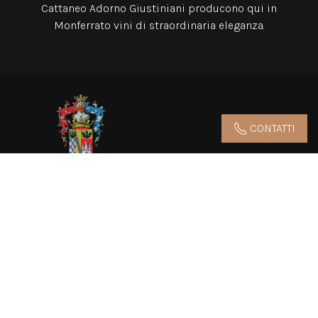
Cattaneo Adorno Giustiniani producono qui in
Monferrato vini di straordinaria eleganza.
CONTATTI
AZIENDA AGRICOLA CATTANEO ADORNO GIUSTINIANI
SOCIETA' SEMPLICE AGRICOLA
Via San Defendente 2 – 15020 Gabiano (AL)
Luxury Suite
+390142090104
- Vini
+390142945004
resort@castellodigabiano.com