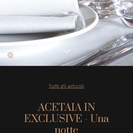
IT
|
EN
Tutti gli articoli
ACETAIA IN
EXCLUSIVE - Una
notte